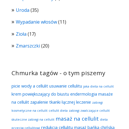
Uroda
(35)
Wypadanie włosów
(11)
Zioła
(17)
Zmarszczki
(20)
Chmurka tagów - o tym piszemy
picie wody a cellulit
usuwanie cellulitu
jaka dieta na cellulit
krem powiększający do biustu
endermologia
masaże
na cellulit
zapalenie tkanki łącznej leczenie
zabiegi
kosmetyczne na cellulit
cellulit dieta
zabiegi zwalczające cellulit
masaż na cellulit
skuteczne zabiegi na cellulit
dieta
redukcja cellulitu
masaż bańką chińską
przeciw cellulitowi