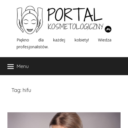
Przejdź
do
treści
Portal
Piękno dla każdej kobiety! Wiedza
profesjonalistów.
Kosmetologiczny
Menu
Tag:
hifu