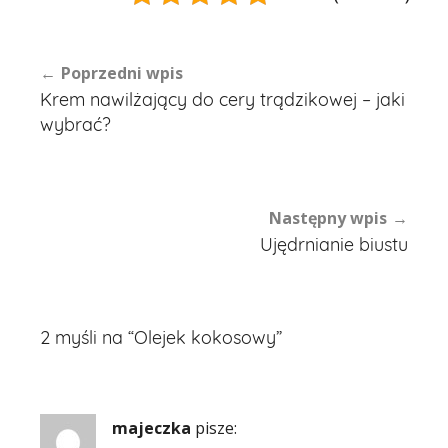
Nawigacja
Poprzedni wpis
Krem nawilżający do cery trądzikowej – jaki
wpisu
wybrać?
Następny wpis
Ujędrnianie biustu
2 myśli na “
Olejek kokosowy
”
majeczka
pisze: