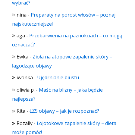
wybrać?
nina
-
Preparaty na porost włosów – poznaj
najskuteczniejsze!
aga
-
Przebarwienia na paznokciach – co mogą
oznaczać?
Ewka
-
Zioła na atopowe zapalenie skóry –
łagodzące objawy
iwonka
-
Ujędrnianie biustu
oliwia p.
-
Maść na blizny – jaka będzie
najlepsza?
Rita
-
ŁZS objawy – jak je rozpoznać?
Rozally
-
Łojotokowe zapalenie skóry – dieta
może pomóc!