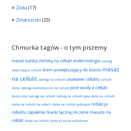
Zioła
(17)
Zmarszczki
(20)
Chmurka tagów - o tym piszemy
masaż bańką chińską na cellulit
endermologia
zabiegi
masaż
krem powiększający do biustu
zwalczające cellulit
na cellulit
usuwanie cellulitu
zabiegi na cellulit
cellulit
picie wody a cellulit
dieta
zabiegi kosmetyczne na cellulit
skuteczne zabiegi na cellulit
zabieg na cellulit
jaka dieta na cellulit
redukcja
dieta na cellulit na udach
dieta na cellulit jadłospis
cellulitu
zapalenie tkanki łącznej leczenie
masaże na
cellulit
dieta na cellulit
dieta przeciw cellulitowi