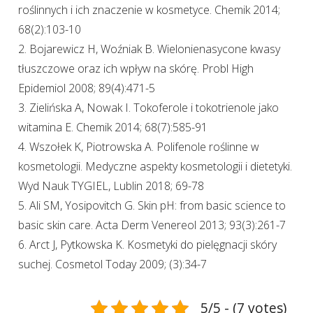
roślinnych i ich znaczenie w kosmetyce. Chemik 2014;
68(2):103-10
2. Bojarewicz H, Woźniak B. Wielonienasycone kwasy
tłuszczowe oraz ich wpływ na skórę. Probl High
Epidemiol 2008; 89(4):471-5
3. Zielińska A, Nowak I. Tokoferole i tokotrienole jako
witamina E. Chemik 2014; 68(7):585-91
4. Wszołek K, Piotrowska A. Polifenole roślinne w
kosmetologii. Medyczne aspekty kosmetologii i dietetyki.
Wyd Nauk TYGIEL, Lublin 2018; 69-78
5. Ali SM, Yosipovitch G. Skin pH: from basic science to
basic skin care. Acta Derm Venereol 2013; 93(3):261-7
6. Arct J, Pytkowska K. Kosmetyki do pielęgnacji skóry
suchej. Cosmetol Today 2009; (3):34-7
5/5 - (7 votes)